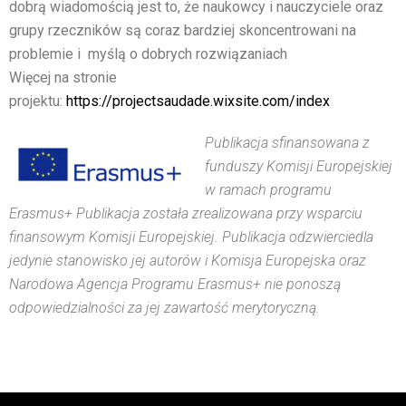
dobrą wiadomością jest to, że naukowcy i nauczyciele oraz
grupy rzeczników są coraz bardziej skoncentrowani na
problemie i myślą o dobrych rozwiązaniach
Więcej na stronie
projektu:
https://projectsaudade.wixsite.com/index
Publikacja sfinansowana z
funduszy Komisji Europejskiej
w ramach programu
Erasmus+ Publikacja została zrealizowana przy wsparciu
finansowym Komisji Europejskiej. Publikacja odzwierciedla
jedynie stanowisko jej autorów i Komisja Europejska oraz
Narodowa Agencja Programu Erasmus+ nie ponoszą
odpowiedzialności za jej zawartość merytoryczną.