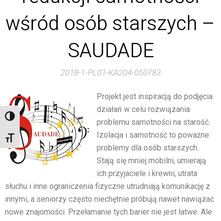
wśród osób starszych –
SAUDADE
2018-1-PL01-KA204-050783
Projekt jest inspiracją do podjęcia
działań w celu rozwiązania
Toggle High Contrast
problemu samotności na starość.
Izolacja i samotność to poważne
Toggle Font size
problemy dla osób starszych.
Stają się mniej mobilni, umierają
ich przyjaciele i krewni, utrata
słuchu i inne ograniczenia fizyczne utrudniają komunikację z
innymi, a seniorzy często niechętnie próbują nawet nawiązać
nowe znajomości. Przełamanie tych barier nie jest łatwe. Ale