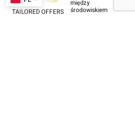
między
środowiskiem
TAILORED OFFERS
kształcenia i
FOR ADULTS.
szkolenia a
FINGERPRINTS
środowiskiem
LEARNING
pracy. Wpływ na
przyszłość
CZYTAJ
Generation Jobless
CZYTAJ
Projekt „Being a
Jew”
CZYTAJ